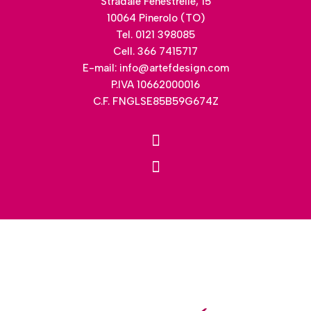
Stradale Fenestrelle, 15
10064 Pinerolo (TO)
Tel. 0121 398085
Cell. 366 7415717
E-mail:
info@artefdesign.com
P.IVA 10662000016
C.F. FNGLSE85B59G674Z
Menu
Menu