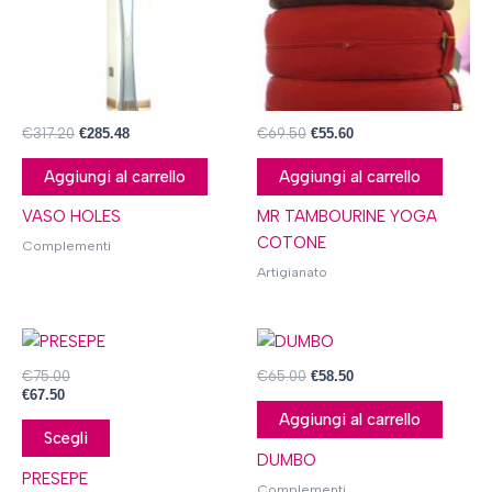
€
317.20
€
285.48
€
69.50
€
55.60
Aggiungi al carrello
Aggiungi al carrello
VASO HOLES
MR TAMBOURINE YOGA
COTONE
Complementi
Artigianato
Questo
prodotto
€
75.00
€
65.00
€
58.50
ha
€
67.50
più
Aggiungi al carrello
Scegli
varianti.
DUMBO
Le
PRESEPE
Complementi