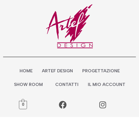
Vai
al
contenuto
HOME
ARTEF DESIGN
PROGETTAZIONE
SHOW ROOM
CONTATTI
IL MIO ACCOUNT
0
VASO
BOWL
quantità