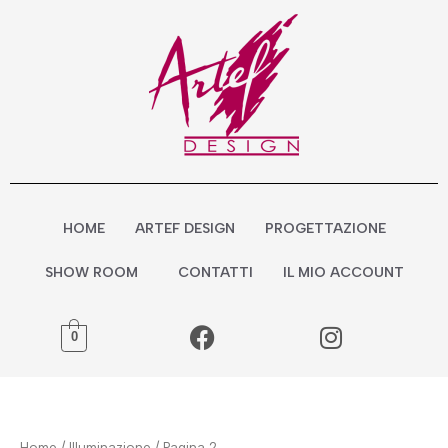
Vai
al
contenuto
HOME
ARTEF DESIGN
PROGETTAZIONE
SHOW ROOM
CONTATTI
IL MIO ACCOUNT
0
Home
/
Illuminazione
/ Pagina 2